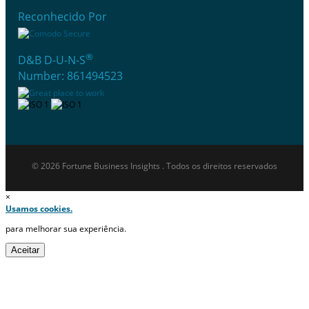
Reconhecido Por
®
D&B D-U-N-S
Number: 861494523
© 2026 Fortune Business Insights . Todos os direitos reservados
×
Usamos cookies.
para melhorar sua experiência.
Aceitar