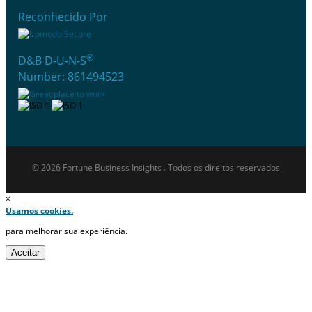
Reconhecido Por
®
D&B D-U-N-S
Number: 861494523
© 2026 Fortune Business Insights . Todos os direitos reservados
×
Usamos cookies.
para melhorar sua experiência.
Aceitar