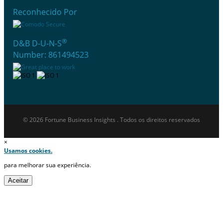
Reconhecido Por
®
D&B D-U-N-S
Number: 861494523
© 2026 Fortune Business Insights . Todos os direitos reservados
×
Usamos cookies.
para melhorar sua experiência.
Aceitar