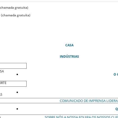
(chamada gratuita)
 (chamada gratuita)
(ATUAL)
CASA
INDÚSTRIAS
ESA
O 
ORTE
AS
COMUNICADO DE IMPRENSA
LIDER
Q
SOBRE NÓS
A NOSSA EQUIPA
OS NOSSOS CLI
O