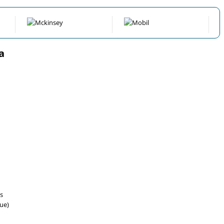
a
s
ue)