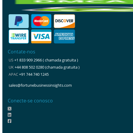
Contate-nos
US
+1 833 909 2966 ( chamada gratuita )
UK
+44 808 502 0280 (chamada gratuita )
APAC
+91 744 740 1245
sales@fortunebusinessinsights.com
Conecte-se conosco