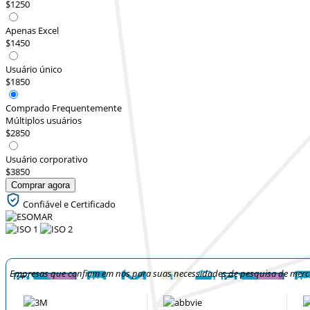
$1250
Apenas Excel
$1450
Usuário único
$1850
Comprado Frequentemente
Múltiplos usuários
$2850
Usuário corporativo
$3850
Comprar agora
Confiável e Certificado
Empresas que confiam em nós para suas necessidades de pesquisa de mer