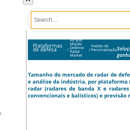
Air and
Missile
Plataformas
Pedido de
Defense
Soluç
de defesa
/
/
Personalização
Radar
ganha
Market
Tamanho do mercado de radar de defes
e análise da indústria, por plataforma 
radar (radares de banda X e radares 
convencionais e balísticos) e previsão 
O