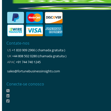
Contate-nos
US
+1 833 909 2966 ( chamada gratuita )
UK
+44 808 502 0280 (chamada gratuita )
APAC
+91 744 740 1245
sales@fortunebusinessinsights.com
Conecte-se conosco