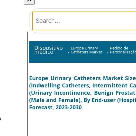
Dispositivo
Europe Urinary
Pedido de
médico
/
Catheters Market
/
Personalizaçã
Europe Urinary Catheters Market Size
(Indwelling Catheters, Intermittent Ca
(Urinary Incontinence, Benign Prostat
(Male and Female), By End-user (Hospit
Forecast, 2023-2030
O