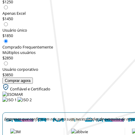
$1250
Apenas Excel
$1450
Usuário único
$1850
Comprado Frequentemente
Múltiplos usuários
$2850
Usuário corporativo
$3850
Comprar agora
Confiável e Certificado
Empresas que confiam em nós para suas necessidades de pesquisa de mer