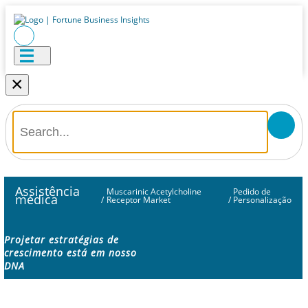
×
Assistência
Muscarinic Acetylcholine
Pedido de
médica
/
Receptor Market
/
Personalização
Projetar estratégias de
crescimento está em nosso
DNA