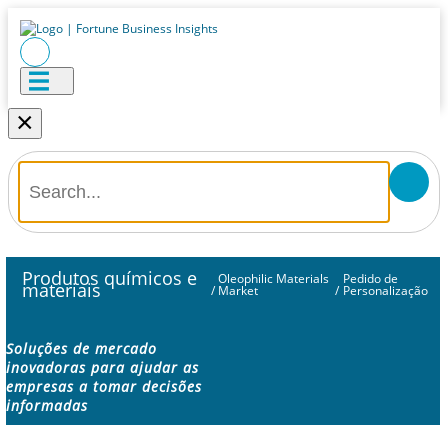
×
Produtos químicos e
Oleophilic Materials
Pedido de
materiais
/
Market
/
Personalização
Soluções de mercado
inovadoras para ajudar as
empresas a tomar decisões
informadas