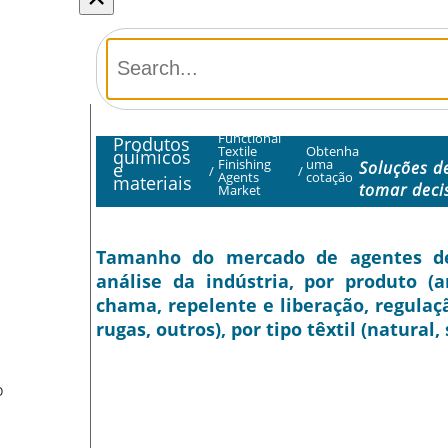
Functional
Produtos
Textile
Obtenha
químicos
Finishing
uma
Soluções d
e
/
/
Agents
cotação
materiais
tomar deci
Market
Tamanho do mercado de agentes de 
análise da indústria, por produto (a
chama, repelente e liberação, regulaç
rugas, outros), por tipo têxtil (natural,
O