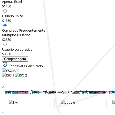
Apenas Excel
$1450
Usuário único
$1850
Comprado Frequentemente
Múltiplos usuários
$2850
Usuário corporativo
$3850
Comprar agora
Confiável e Certificado
Empresas que confiam em nós para suas necessidades de pesquisa de mer