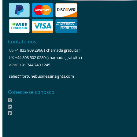
Contate-nos
US
+1 833 909 2966 ( chamada gratuita )
UK
+44 808 502 0280 (chamada gratuita )
APAC
+91 744 740 1245
sales@fortunebusinessinsights.com
Conecte-se conosco