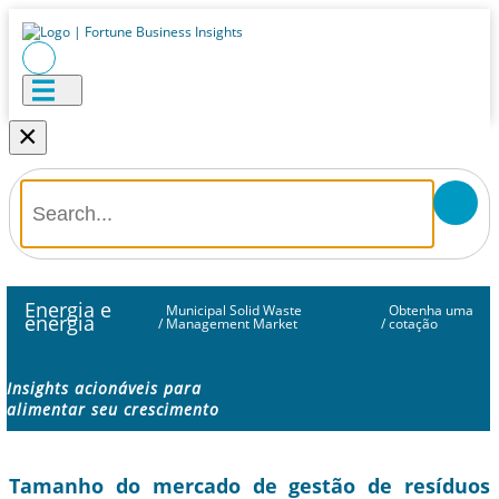
×
Energia e
Municipal Solid Waste
Obtenha uma
energia
/
Management Market
/
cotação
Insights acionáveis ​​para
alimentar seu crescimento
Tamanho do mercado de gestão de resíduos