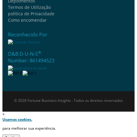
Depoimentos
Termos de Utilização
política de Privacidade
Como encomendar
Reconhecido Por
®
D&B D-U-N-S
Number: 861494523
© 2026 Fortune Business Insights . Todos os direitos reservados
×
Usamos cookies.
para melhorar sua experiência.