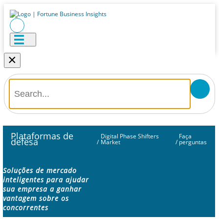
×
Plataformas de
Digital Phase Shifters
Faça
defesa
/
Market
/
perguntas
Soluções de mercado
inteligentes para ajudar
sua empresa a ganhar
vantagem sobre os
concorrentes