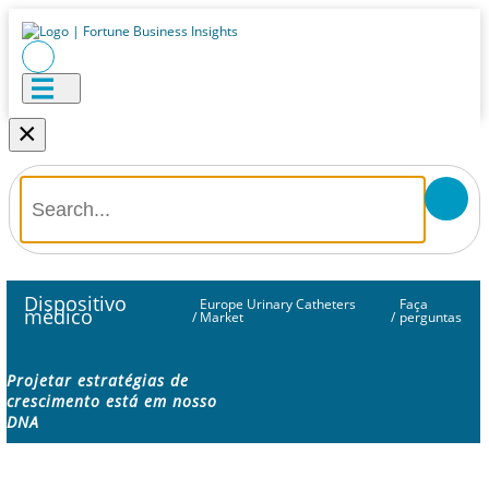
×
Dispositivo
Europe Urinary Catheters
Faça
médico
/
Market
/
perguntas
Projetar estratégias de
crescimento está em nosso
DNA