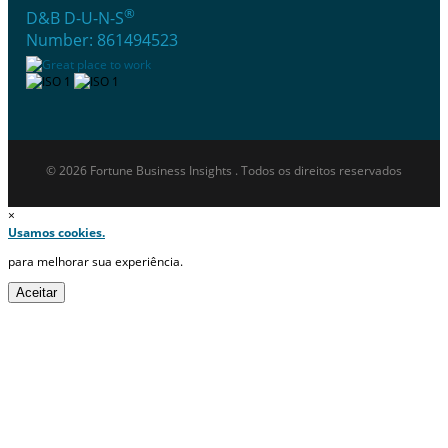
®
D&B D-U-N-S
Number: 861494523
© 2026 Fortune Business Insights . Todos os direitos reservados
×
Usamos cookies.
para melhorar sua experiência.
Aceitar