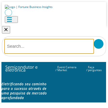
×
Semicondutor e
Event Camera
Faça
eletrônica
/
Market
/
perguntas
Eletrificando seu caminho
para o sucesso através de
uma pesquisa de mercado
aprofundada