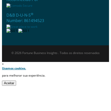
®
D&B D-U-N-S
Number: 861494523
© 2026 Fortune Business Insights . Todos os direitos reservados
×
Usamos cookies.
para melhorar sua experiência.
Aceitar