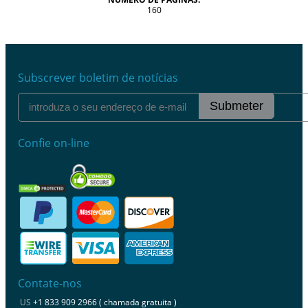
160
Subscrever boletim de notícias
Submeter
Confie on-line
Contate-nos
US
+1 833 909 2966 ( chamada gratuita )