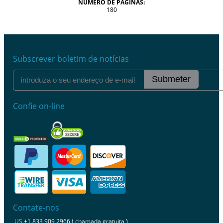
NÚMERO DE PÁGINAS:
180
Subscrever boletim de notícias
Submeter
Confie on-line
Contate-nos
US
+1 833 909 2966 ( chamada gratuita )