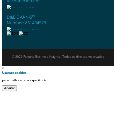
Reconhecido Por
®
D&B D-U-N-S
Number: 861494523
© 2026 Fortune Business Insights . Todos os direitos reservados
×
Usamos cookies.
para melhorar sua experiência.
Aceitar