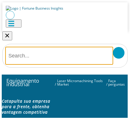
×
Equipamento
Laser Micromachining Tools
Faça
industrial
/
Market
/
perguntas
Catapulta sua empresa
para a frente, obtenha
vantagem competitiva