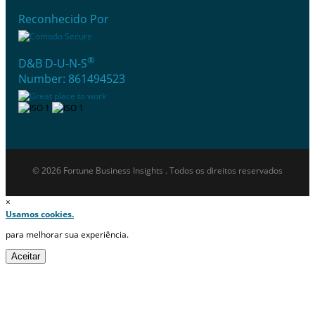
Reconhecido Por
®
D&B D-U-N-S
Number: 861494523
© 2026 Fortune Business Insights . Todos os direitos reservados
×
Usamos cookies.
para melhorar sua experiência.
Aceitar