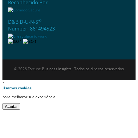
Reconhecido Por
®
D&B D-U-N-S
Number: 861494523
© 2026 Fortune Business Insights . Todos os direitos reservados
×
Usamos cookies.
para melhorar sua experiência.
Aceitar