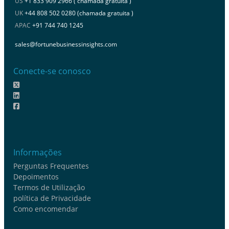
US
+1 833 909 2966 ( chamada gratuita )
UK
+44 808 502 0280 (chamada gratuita )
APAC
+91 744 740 1245
sales@fortunebusinessinsights.com
Conecte-se conosco
Informações
Perguntas Frequentes
Depoimentos
Termos de Utilização
política de Privacidade
Como encomendar