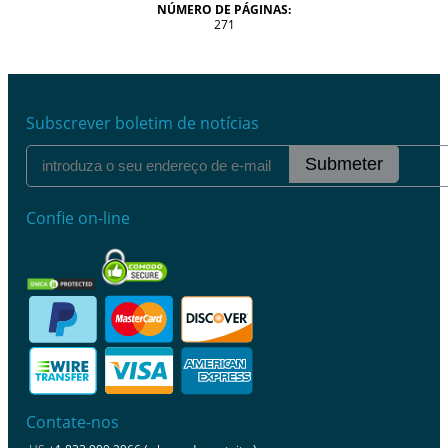
NÚMERO DE PÁGINAS:
271
Subscrever boletim de notícias
Submeter
Confie on-line
Contate-nos