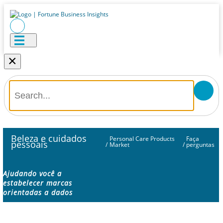
×
Beleza e cuidados
Personal Care Products
Faça
pessoais
/
Market
/
perguntas
Ajudando você a
estabelecer marcas
orientadas a dados