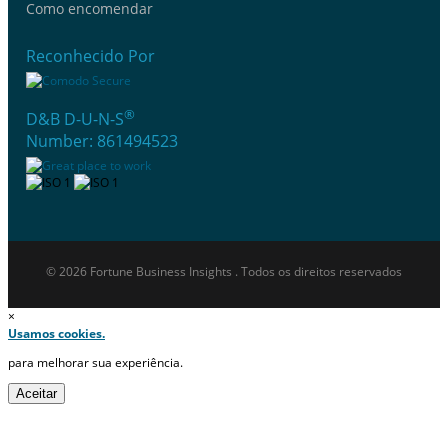
Como encomendar
Reconhecido Por
®
D&B D-U-N-S
Number: 861494523
© 2026 Fortune Business Insights . Todos os direitos reservados
×
Usamos cookies.
para melhorar sua experiência.
Aceitar