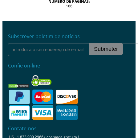
NÚMERO DE PÁGINAS:
166
Subscrever boletim de notícias
Submeter
Confie on-line
Contate-nos
US
+1 833 909 2966 ( chamada gratuita )