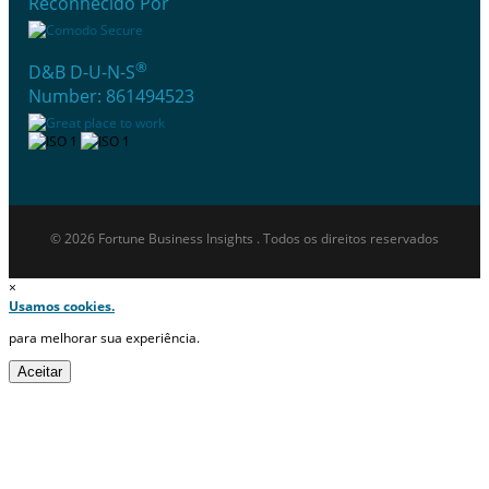
Reconhecido Por
®
D&B D-U-N-S
Number: 861494523
© 2026 Fortune Business Insights . Todos os direitos reservados
×
Usamos cookies.
para melhorar sua experiência.
Aceitar