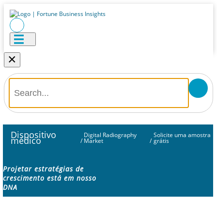
×
Dispositivo
Digital Radiography
Solicite uma amostra
médico
/
Market
/
grátis
Projetar estratégias de
crescimento está em nosso
DNA