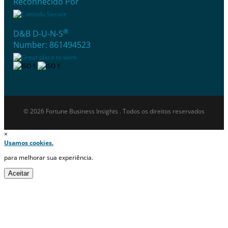
Reconhecido Por
®
D&B D-U-N-S
Number: 861494523
© 2026 Fortune Business Insights . Todos os direitos reservados
×
Usamos cookies.
para melhorar sua experiência.
Aceitar