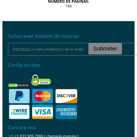
NÚMERO DE PÁGINAS:
166
Subscrever boletim de notícias
Submeter
Confie on-line
Contate-nos
US
+1 833 909 2966 ( chamada gratuita )