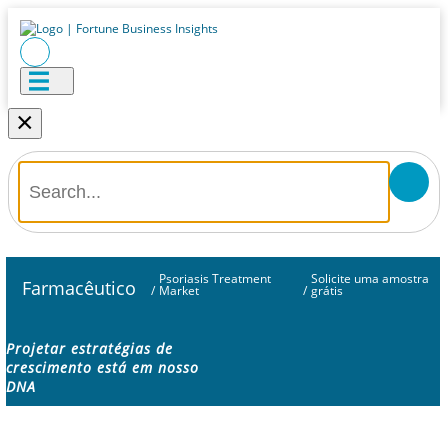
×
Psoriasis Treatment
Solicite uma amostra
Farmacêutico
/
Market
/
grátis
Projetar estratégias de
crescimento está em nosso
DNA