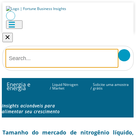
×
Energia e
Liquid Nitrogen
Solicite uma amostra
energia
/
Market
/
grátis
Insights acionáveis ​​para
alimentar seu crescimento
Tamanho do mercado de nitrogênio líquido,