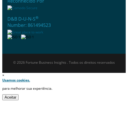
Reconhecido Por
®
D&B D-U-N-S
Number: 861494523
© 2026 Fortune Business Insights . Todos os direitos reservados
×
Usamos cookies.
para melhorar sua experiência.
Aceitar