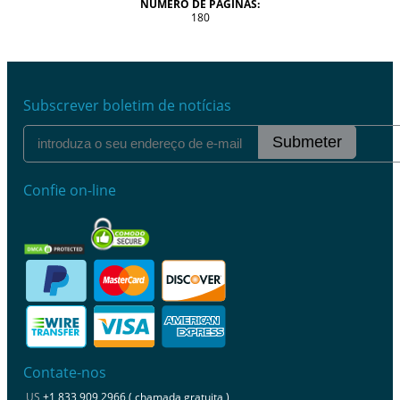
NÚMERO DE PÁGINAS:
180
Subscrever boletim de notícias
Submeter
Confie on-line
Contate-nos
US
+1 833 909 2966 ( chamada gratuita )