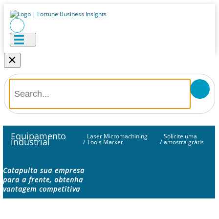
×
Equipamento
Laser Micromachining
Solicite uma
industrial
/
Tools Market
/
amostra grátis
Catapulta sua empresa
para a frente, obtenha
vantagem competitiva