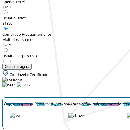
Apenas Excel
$1450
Usuário único
$1850
Comprado Frequentemente
Múltiplos usuários
$2850
Usuário corporativo
$3850
Comprar agora
Confiável e Certificado
Empresas que confiam em nós para suas necessidades de pesquisa de mer