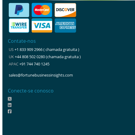
Contate-nos
US
+1 833 909 2966 ( chamada gratuita )
UK
+44 808 502 0280 (chamada gratuita )
APAC
+91 744 740 1245
sales@fortunebusinessinsights.com
Conecte-se conosco