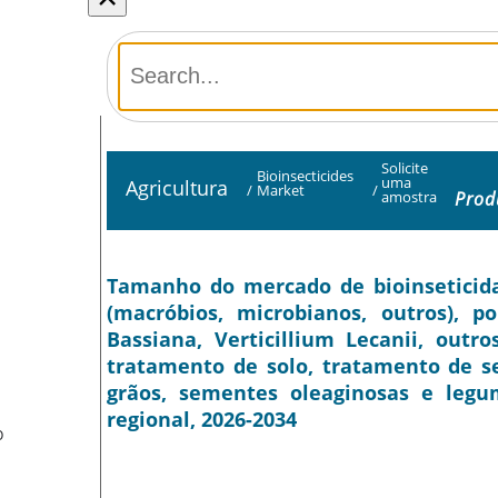
Solicite
Bioinsecticides
uma
Agricultura
/
Market
/
Prod
amostra
Tamanho do mercado de bioinseticidas
(macróbios, microbianos, outros), po
Bassiana, Verticillium Lecanii, outro
tratamento de solo, tratamento de se
grãos, sementes oleaginosas e legum
regional, 2026-2034
O