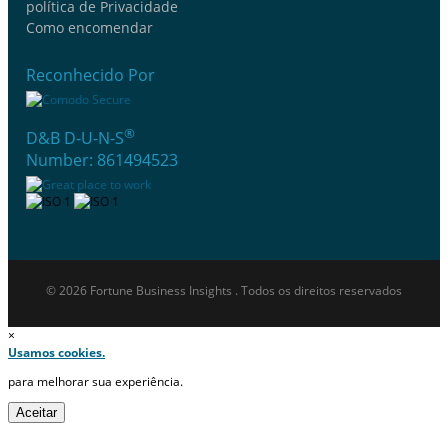
política de Privacidade
Como encomendar
Reconhecido Por
®
D&B D-U-N-S
Number: 861494523
© 2026 Fortune Business Insights . Todos os direitos reservados
×
Usamos cookies.
para melhorar sua experiência.
Aceitar