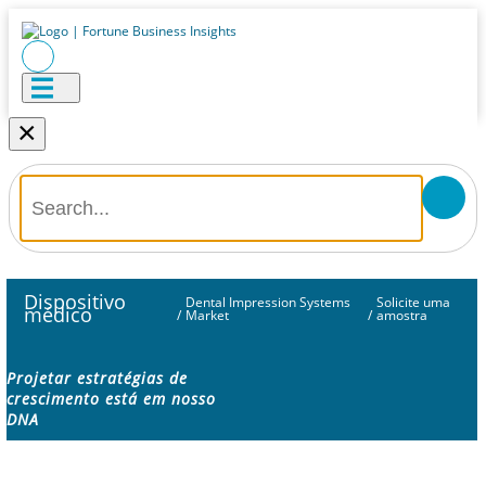
×
Dispositivo
Dental Impression Systems
Solicite uma
médico
/
Market
/
amostra
Projetar estratégias de
crescimento está em nosso
DNA