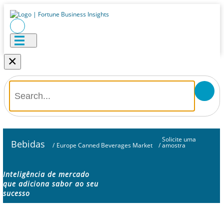
×
Solicite uma
Bebidas
/
Europe Canned Beverages Market
/
amostra
Inteligência de mercado
que adiciona sabor ao seu
sucesso