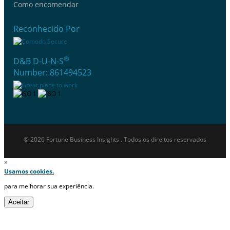
Como encomendar
Reconhecido Por
®
D&B D-U-N-S
Number: 861494523
© 2026 Fortune Business Insights . Todos os direitos reservados
×
Usamos cookies.
para melhorar sua experiência.
Aceitar