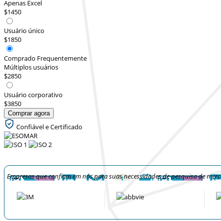
Apenas Excel
$1450
Usuário único
$1850
Comprado Frequentemente
Múltiplos usuários
$2850
Usuário corporativo
$3850
Comprar agora
Confiável e Certificado
Empresas que confiam em nós para suas necessidades de pesquisa de mer