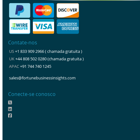
Contate-nos
US
+1 833 909 2966 ( chamada gratuita )
UK
+44 808 502 0280 (chamada gratuita )
APAC
+91 744 740 1245
sales@fortunebusinessinsights.com
Conecte-se conosco