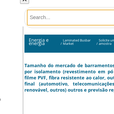
Energia e
Laminated Busbar
Solicite u
energia
/
Market
/
amostra
Tamanho do mercado de barramentos l
por isolamento (revestimento em pó e
filme PVF, fibra resistente ao calor, ou
final (automotivo, telecomunicações
renovável, outros) outros e previsão re
O