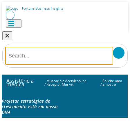
×
Assistência
Muscarinic Acetylcholine
Solicite uma
médica
/
Receptor Market
/
amostra
Projetar estratégias de
crescimento está em nosso
DNA