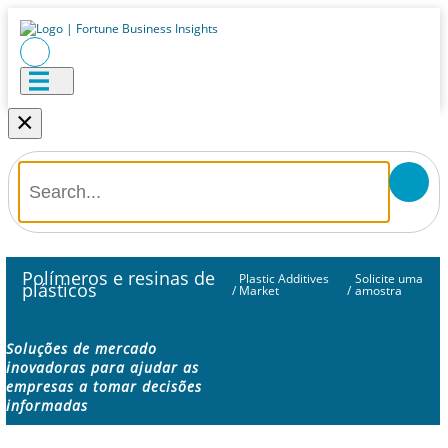
×
Polímeros e resinas de
Plastic Additives
Solicite uma
plásticos
/
Market
/
amostra
Soluções de mercado
inovadoras para ajudar as
empresas a tomar decisões
informadas