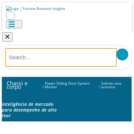
×
Chassi e
Power Sliding Door System
Solicite uma
corpo
/
Market
/
amostra
Inteligência de mercado
para desempenho de alto
teor