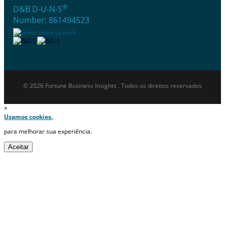
®
D&B D-U-N-S
Number: 861494523
© 2026 Fortune Business Insights . Todos os direitos reservados
×
Usamos cookies.
para melhorar sua experiência.
Aceitar