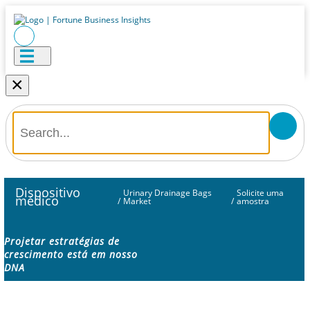
×
Dispositivo
Urinary Drainage Bags
Solicite uma
médico
/
Market
/
amostra
Projetar estratégias de
crescimento está em nosso
DNA