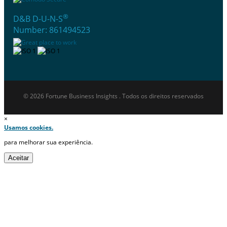
®
D&B D-U-N-S
Number: 861494523
© 2026 Fortune Business Insights . Todos os direitos reservados
×
Usamos cookies.
para melhorar sua experiência.
Aceitar