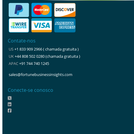
Contate-nos
US
+1 833 909 2966 ( chamada gratuita )
UK
+44 808 502 0280 (chamada gratuita )
APAC
+91 744 740 1245
sales@fortunebusinessinsights.com
Conecte-se conosco