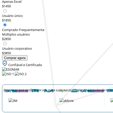
Apenas Excel
$1450
Usuário único
$1850
Comprado Frequentemente
Múltiplos usuários
$2850
Usuário corporativo
$3850
Comprar agora
Confiável e Certificado
Empresas que confiam em nós para suas necessidades de pesquisa de mer