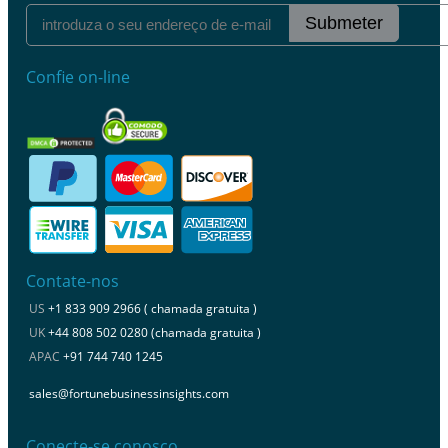
Submeter
Confie on-line
Contate-nos
US
+1 833 909 2966 ( chamada gratuita )
UK
+44 808 502 0280 (chamada gratuita )
APAC
+91 744 740 1245
sales@fortunebusinessinsights.com
Conecte-se conosco