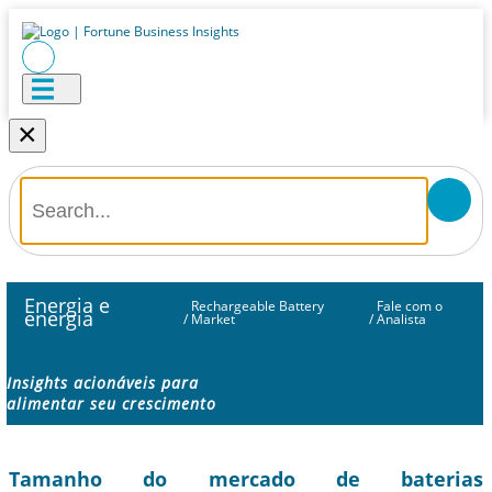
×
Energia e
Rechargeable Battery
Fale com o
energia
/
Market
/
Analista
Insights acionáveis ​​para
alimentar seu crescimento
Tamanho do mercado de baterias