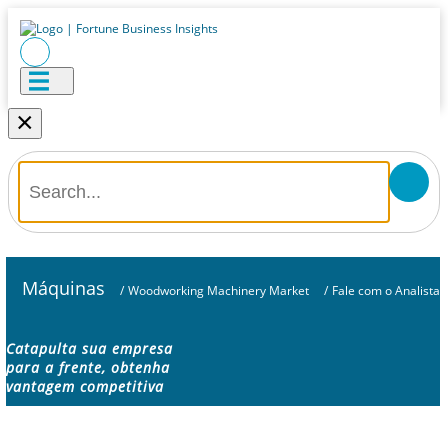
×
Máquinas
/
Woodworking Machinery Market
/
Fale com o Analista
Catapulta sua empresa
para a frente, obtenha
vantagem competitiva