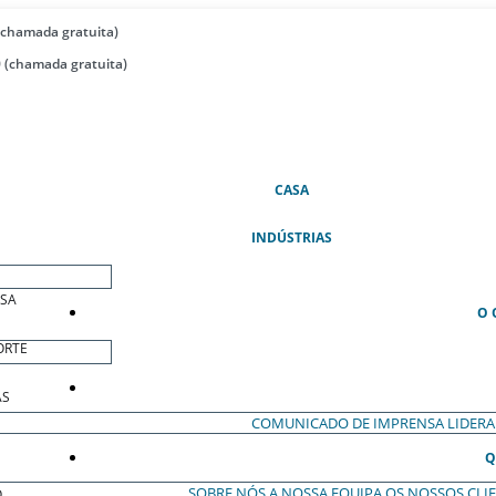
(chamada gratuita)
 (chamada gratuita)
(ATUAL)
CASA
INDÚSTRIAS
ESA
O 
ORTE
AS
COMUNICADO DE IMPRENSA
LIDER
Q
SOBRE NÓS
A NOSSA EQUIPA
OS NOSSOS CLI
O