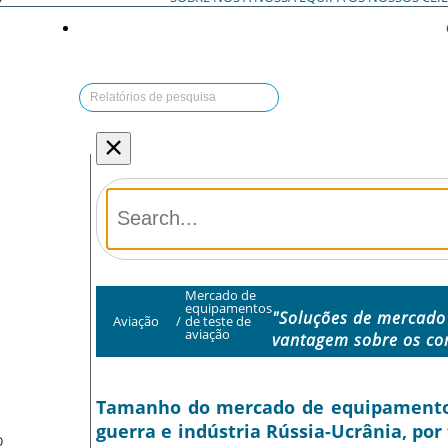
×
Mercado de
equipamentos
"Soluções de mercado 
Aviação
/
de teste de
aviação
vantagem sobre os co
Tamanho do mercado de equipamentos d
guerra e indústria Rússia-Ucrânia, po
O