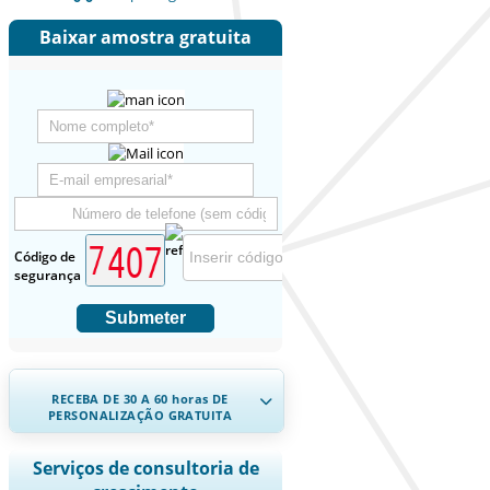
Baixar amostra gratuita
Código de
segurança
Submeter
RECEBA DE 30 A 60
horas
DE
PERSONALIZAÇÃO GRATUITA
Ampliar a cobertura regional e por
Serviços de consultoria de
país, Análise de segmentos, Perfis de