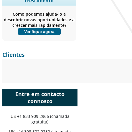
crescimento
empresas, Benchmarking
competitivo, e insights sobre o
Como podemos ajudá-lo a
usuário final.
descobrir novas oportunidades e a
crescer mais rapidamente?
Personalizar agora
Verifique agora
Clientes
Entre em contacto
connosco
US
+1 833 909 2966 (chamada
gratuita)
UK
+44 808 502 0280 (chamada