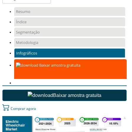
Resumo
Índice
Segmentação
Metodologia
Infográficos
Baixar amostra gratuita
Baixar amostra gratuita
Comprar agora