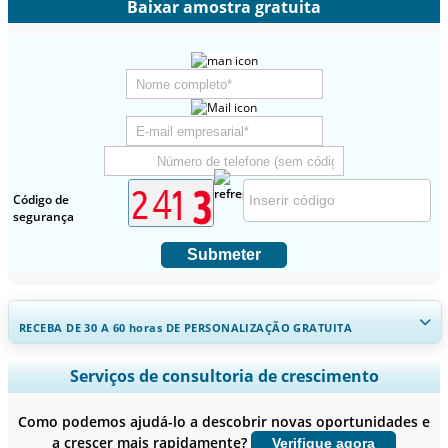
Baixar amostra gratuita
Código de
segurança
Submeter
RECEBA DE 30 A 60
horas
DE PERSONALIZAÇÃO GRATUITA
Ampliar a cobertura regional e por país, Análise de segmentos,
Serviços de consultoria de crescimento
Perfis de empresas, Benchmarking competitivo, e insights sobre o
usuário final.
Como podemos ajudá-lo a descobrir novas oportunidades e
a crescer mais rapidamente?
Verifique agora