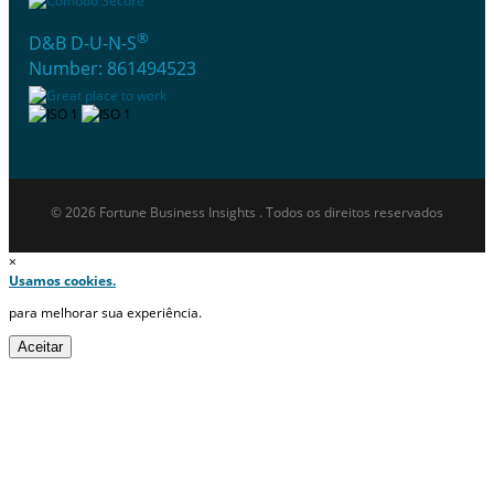
®
D&B D-U-N-S
Number: 861494523
© 2026 Fortune Business Insights . Todos os direitos reservados
×
Usamos cookies.
para melhorar sua experiência.
Aceitar