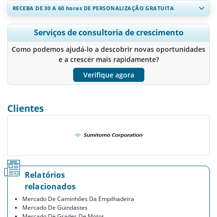
RECEBA DE 30 A 60
horas
DE PERSONALIZAÇÃO GRATUITA
Ampliar a cobertura regional e por país, Análise de segmentos,
Serviços de consultoria de crescimento
Perfis de empresas, Benchmarking competitivo, e insights sobre
o usuário final.
Como podemos ajudá-lo a descobrir novas oportunidades
e a crescer mais rapidamente?
Personalizar agora
Verifique agora
Clientes
Relatórios
relacionados
Mercado De Caminhões Da Empilhadeira
Mercado De Guindastes
Mercado De Grades De Motor