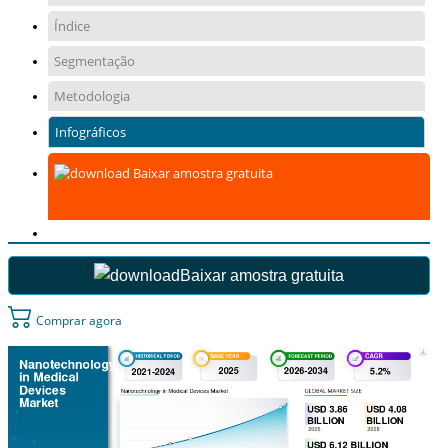
Índice
Segmentação
Metodologia
Infográficos
Baixar amostra gratuita
Baixar amostra gratuita
Comprar agora