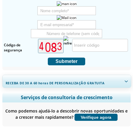
Código de
segurança
Submeter
RECEBA DE 30 A 60
horas
DE PERSONALIZAÇÃO GRATUITA
Ampliar a cobertura regional e por país, Análise de segmentos,
Serviços de consultoria de crescimento
Perfis de empresas, Benchmarking competitivo, e insights sobre o
usuário final.
Como podemos ajudá-lo a descobrir novas oportunidades e
a crescer mais rapidamente?
Verifique agora
Personalizar agora