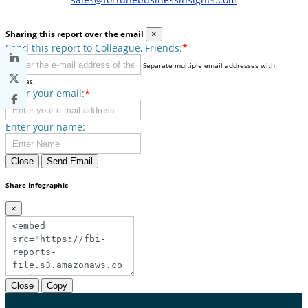
Sharing this report over the email
×
Send this report to Colleague, Friends:
*
Separate multiple email addresses with
commas.
Enter your email:
*
Enter your name:
Close
Send Email
Share Infographic
×
Close
Copy