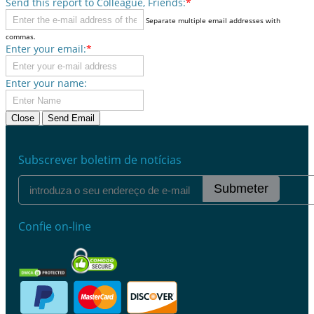
Send this report to Colleague, Friends:
*
Separate multiple email addresses with
commas.
Enter your email:
*
Enter your name:
Close
Send Email
Subscrever boletim de notícias
Submeter
Confie on-line