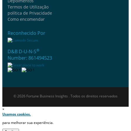
Depoimentos
Termos de Utilização
política de Privacidade
Como encomendar
Reconhecido Por
®
D&B D-U-N-S
Number: 861494523
© 2026 Fortune Business Insights . Todos os direitos reservados
×
Usamos cookies.
para melhorar sua experiência.