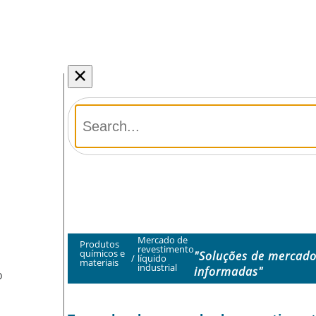
×
Mercado de
Produtos
revestimento
químicos e
"Soluções de mercado
/
líquido
materiais
industrial
informadas"
O