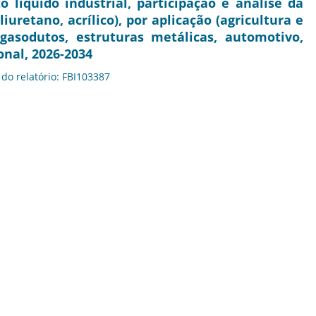
íquido industrial, participação e análise da
oliuretano, acrílico), por aplicação (agricultura e
asodutos, estruturas metálicas, automotivo,
onal, 2026-2034
 do relatório: FBI103387