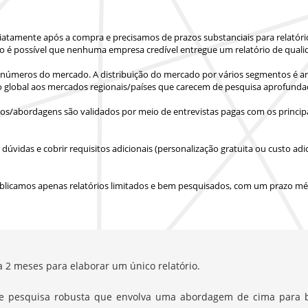
iatamente após a compra
e precisamos de prazos substanciais para relatór
o é possível que nenhuma empresa credível entregue um relatório de quali
números do mercado. A distribuição do mercado por vários segmentos é ana
o global aos mercados regionais/países
que carecem de pesquisa aprofunda
s/abordagens são validados por meio de entrevistas pagas com os principa
vidas e cobrir requisitos adicionais (personalização gratuita ou custo adic
blicamos apenas relatórios limitados e bem pesquisados, com
um prazo méd
a 2 meses para elaborar um único relatório.
e pesquisa robusta que envolva uma abordagem de cima para b