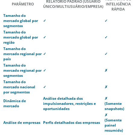
RELATÓRIO PADRÃO
(USUÁRIO
PARÂMETRO
INTELIGÊNCIA
ÚNICO/MULTIUSUÁRIO/EMPRESA)
RÁPIDA
Tamanho do
mercado global por
✓
✓
segmentos
Tamanho do
mercado global por
✓
✓
região
Tamanho do
mercado regional por
✓
✓
país
Tamanho do
mercado regional por
✓
✗
segmentos
Tamanho do
mercado nacional
✓
✗
por segmentos
Análise detalhada dos
✗
Dinâmica de
impulsionadores, restrições e
(Somente
mercado
oportunidades
snapshots)
✗
(Somente
Análise de empresas
Perfis detalhados das empresas
painel
resumido)