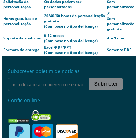
Solicitação de
Os dados podem ser
Sem
personalização
personalizados
personalização
✗
20/40/60 horas de personalização
Horas gratuitas de
Sem
gratuita
personalização
personalização
(Com base no tipo de licença)
gratuita
6-12 meses
Suporte de analistas
Até 1 mês
(Com base no tipo de licença)
Excel/PDF/PPT
Formato de entrega
Somente PDF
(Com base no tipo de licença)
Subscrever boletim de notícias
Submeter
Confie on-line