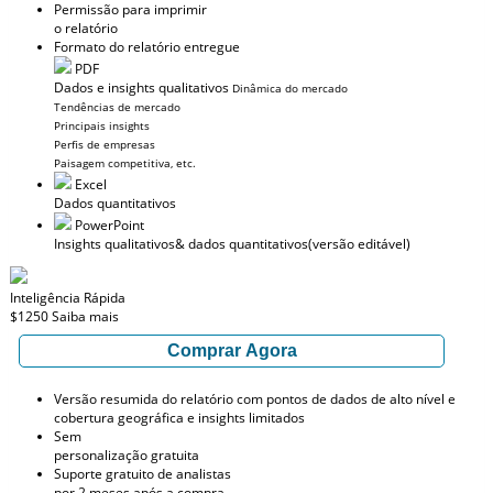
Permissão para imprimir
o relatório
Formato do relatório entregue
PDF
Dados e insights qualitativos
Dinâmica do mercado
Tendências de mercado
Principais insights
Perfis de empresas
Paisagem competitiva, etc.
Excel
Dados quantitativos
PowerPoint
Insights qualitativos
& dados quantitativos
(versão editável)
Inteligência Rápida
$1250
Saiba mais
Comprar Agora
Versão resumida do relatório com pontos de dados de alto nível e
cobertura geográfica e insights limitados
Sem
personalização gratuita
Suporte gratuito de analistas
por 2 meses após a compra