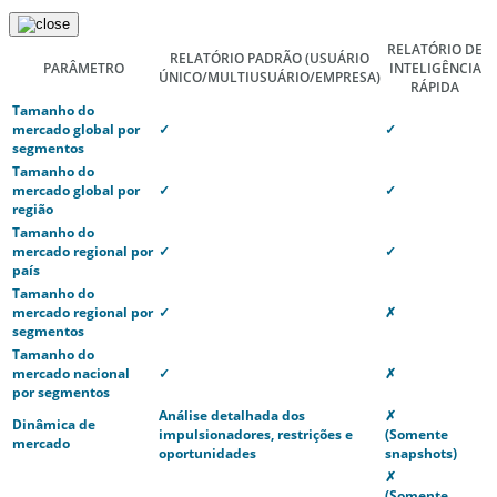
RELATÓRIO DE
RELATÓRIO PADRÃO
(USUÁRIO
PARÂMETRO
INTELIGÊNCIA
ÚNICO/MULTIUSUÁRIO/EMPRESA)
RÁPIDA
Tamanho do
mercado global por
✓
✓
segmentos
Tamanho do
mercado global por
✓
✓
região
Tamanho do
mercado regional por
✓
✓
país
Tamanho do
mercado regional por
✓
✗
segmentos
Tamanho do
mercado nacional
✓
✗
por segmentos
Análise detalhada dos
✗
Dinâmica de
impulsionadores, restrições e
(Somente
mercado
oportunidades
snapshots)
✗
(Somente