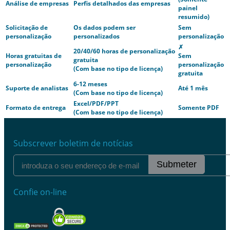
Análise de empresas
Perfis detalhados das empresas
painel
resumido)
Solicitação de
Os dados podem ser
Sem
personalização
personalizados
personalização
✗
20/40/60 horas de personalização
Horas gratuitas de
Sem
gratuita
personalização
personalização
(Com base no tipo de licença)
gratuita
6-12 meses
Suporte de analistas
Até 1 mês
(Com base no tipo de licença)
Excel/PDF/PPT
Formato de entrega
Somente PDF
(Com base no tipo de licença)
Subscrever boletim de notícias
Submeter
Confie on-line