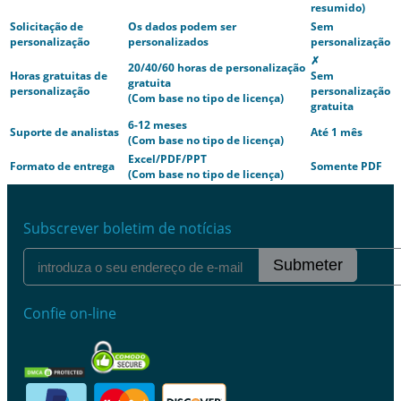
resumido)
Solicitação de
Os dados podem ser
Sem
personalização
personalizados
personalização
✗
20/40/60 horas de personalização
Horas gratuitas de
Sem
gratuita
personalização
personalização
(Com base no tipo de licença)
gratuita
6-12 meses
Suporte de analistas
Até 1 mês
(Com base no tipo de licença)
Excel/PDF/PPT
Formato de entrega
Somente PDF
(Com base no tipo de licença)
Subscrever boletim de notícias
Submeter
Confie on-line