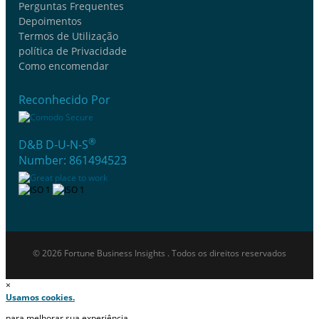
Perguntas Frequentes
Depoimentos
Termos de Utilização
política de Privacidade
Como encomendar
Reconhecido Por
®
D&B D-U-N-S
Number: 861494523
© 2026 Fortune Business Insights . Todos os direitos reservados
×
Usamos cookies.
para melhorar sua experiência.