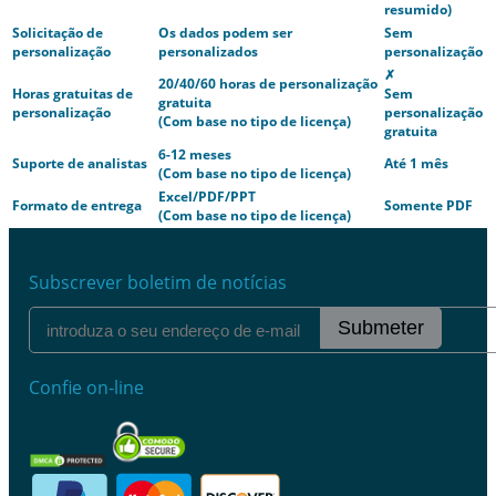
resumido)
Solicitação de
Os dados podem ser
Sem
personalização
personalizados
personalização
✗
20/40/60 horas de personalização
Horas gratuitas de
Sem
gratuita
personalização
personalização
(Com base no tipo de licença)
gratuita
6-12 meses
Suporte de analistas
Até 1 mês
(Com base no tipo de licença)
Excel/PDF/PPT
Formato de entrega
Somente PDF
(Com base no tipo de licença)
Subscrever boletim de notícias
Submeter
Confie on-line