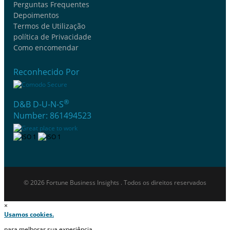
Perguntas Frequentes
Depoimentos
Termos de Utilização
política de Privacidade
Como encomendar
Reconhecido Por
®
D&B D-U-N-S
Number: 861494523
© 2026 Fortune Business Insights . Todos os direitos reservados
×
Usamos cookies.
para melhorar sua experiência.