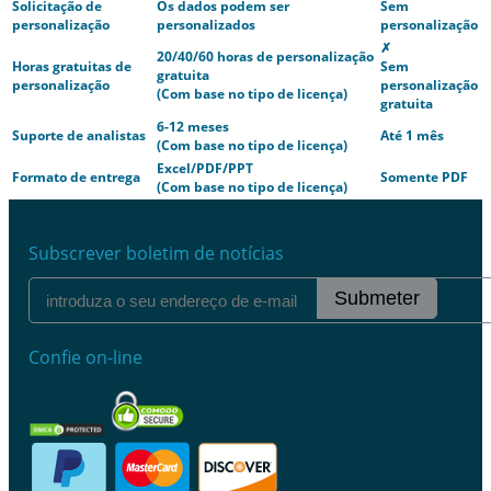
Solicitação de
Os dados podem ser
Sem
personalização
personalizados
personalização
✗
20/40/60 horas de personalização
Horas gratuitas de
Sem
gratuita
personalização
personalização
(Com base no tipo de licença)
gratuita
6-12 meses
Suporte de analistas
Até 1 mês
(Com base no tipo de licença)
Excel/PDF/PPT
Formato de entrega
Somente PDF
(Com base no tipo de licença)
Subscrever boletim de notícias
Submeter
Confie on-line