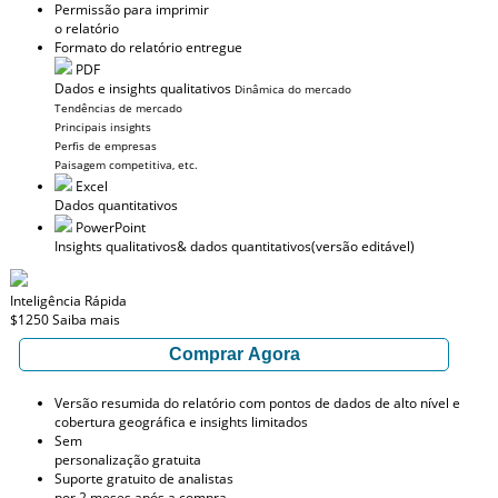
Permissão para imprimir
o relatório
Formato do relatório entregue
PDF
Dados e insights qualitativos
Dinâmica do mercado
Tendências de mercado
Principais insights
Perfis de empresas
Paisagem competitiva, etc.
Excel
Dados quantitativos
PowerPoint
Insights qualitativos
& dados quantitativos
(versão editável)
Inteligência Rápida
$1250
Saiba mais
Comprar Agora
Versão resumida do relatório com pontos de dados de alto nível e
cobertura geográfica e insights limitados
Sem
personalização gratuita
Suporte gratuito de analistas
por 2 meses após a compra