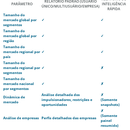
RELATÓRIO PADRÃO
(USUÁRIO
PARÂMETRO
INTELIGÊNCIA
ÚNICO/MULTIUSUÁRIO/EMPRESA)
RÁPIDA
Tamanho do
mercado global por
✓
✓
segmentos
Tamanho do
mercado global por
✓
✓
região
Tamanho do
mercado regional por
✓
✓
país
Tamanho do
mercado regional por
✓
✗
segmentos
Tamanho do
mercado nacional
✓
✗
por segmentos
Análise detalhada dos
✗
Dinâmica de
impulsionadores, restrições e
(Somente
mercado
oportunidades
snapshots)
✗
(Somente
Análise de empresas
Perfis detalhados das empresas
painel
resumido)