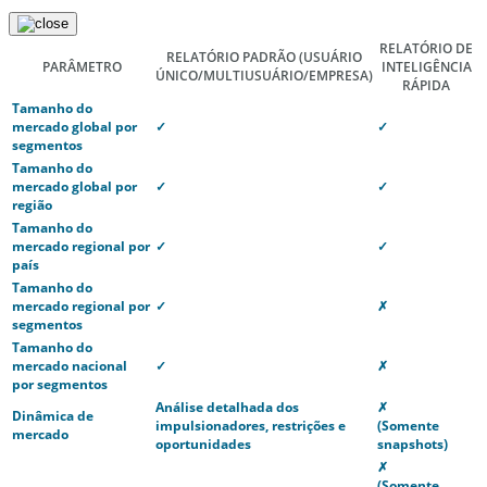
RELATÓRIO DE
RELATÓRIO PADRÃO
(USUÁRIO
PARÂMETRO
INTELIGÊNCIA
ÚNICO/MULTIUSUÁRIO/EMPRESA)
RÁPIDA
Tamanho do
mercado global por
✓
✓
segmentos
Tamanho do
mercado global por
✓
✓
região
Tamanho do
mercado regional por
✓
✓
país
Tamanho do
mercado regional por
✓
✗
segmentos
Tamanho do
mercado nacional
✓
✗
por segmentos
Análise detalhada dos
✗
Dinâmica de
impulsionadores, restrições e
(Somente
mercado
oportunidades
snapshots)
✗
(Somente