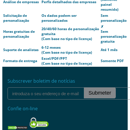
Análise de empresas
Perfis detalhados das empresas
painel
resumido)
Solicitação de
Os dados podem ser
Sem
personalização
personalizados
personalização
✗
20/40/60 horas de personalização
Horas gratuitas de
Sem
gratuita
personalização
personalização
(Com base no tipo de licença)
gratuita
6-12 meses
Suporte de analistas
Até 1 mês
(Com base no tipo de licença)
Excel/PDF/PPT
Formato de entrega
Somente PDF
(Com base no tipo de licença)
Subscrever boletim de notícias
Submeter
Confie on-line