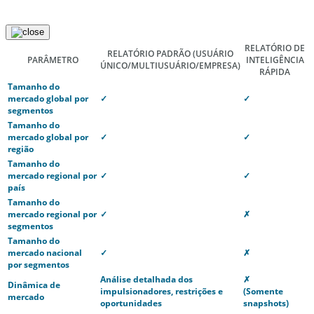
RELATÓRIO DE
RELATÓRIO PADRÃO
(USUÁRIO
PARÂMETRO
INTELIGÊNCIA
ÚNICO/MULTIUSUÁRIO/EMPRESA)
RÁPIDA
Tamanho do
mercado global por
✓
✓
segmentos
Tamanho do
mercado global por
✓
✓
região
Tamanho do
mercado regional por
✓
✓
país
Tamanho do
mercado regional por
✓
✗
segmentos
Tamanho do
mercado nacional
✓
✗
por segmentos
Análise detalhada dos
✗
Dinâmica de
impulsionadores, restrições e
(Somente
mercado
oportunidades
snapshots)