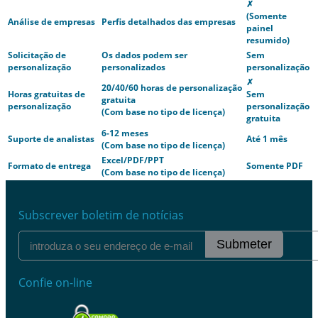
✗
(Somente
Análise de empresas
Perfis detalhados das empresas
painel
resumido)
Solicitação de
Os dados podem ser
Sem
personalização
personalizados
personalização
✗
20/40/60 horas de personalização
Horas gratuitas de
Sem
gratuita
personalização
personalização
(Com base no tipo de licença)
gratuita
6-12 meses
Suporte de analistas
Até 1 mês
(Com base no tipo de licença)
Excel/PDF/PPT
Formato de entrega
Somente PDF
(Com base no tipo de licença)
Subscrever boletim de notícias
Submeter
Confie on-line