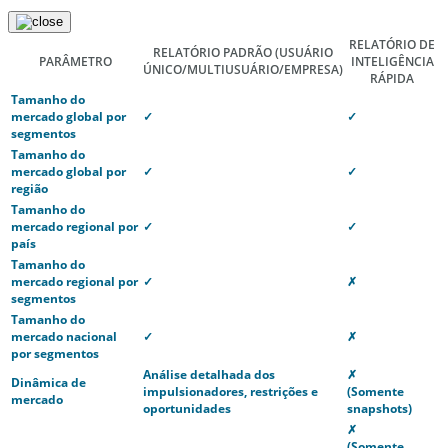
RELATÓRIO DE
RELATÓRIO PADRÃO
(USUÁRIO
PARÂMETRO
INTELIGÊNCIA
ÚNICO/MULTIUSUÁRIO/EMPRESA)
RÁPIDA
Tamanho do
mercado global por
✓
✓
segmentos
Tamanho do
mercado global por
✓
✓
região
Tamanho do
mercado regional por
✓
✓
país
Tamanho do
mercado regional por
✓
✗
segmentos
Tamanho do
mercado nacional
✓
✗
por segmentos
Análise detalhada dos
✗
Dinâmica de
impulsionadores, restrições e
(Somente
mercado
oportunidades
snapshots)
✗
(Somente