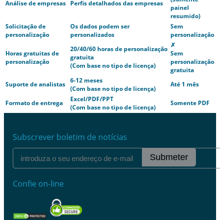
Análise de empresas
Perfis detalhados das empresas
painel
resumido)
Solicitação de
Os dados podem ser
Sem
personalização
personalizados
personalização
✗
20/40/60 horas de personalização
Horas gratuitas de
Sem
gratuita
personalização
personalização
(Com base no tipo de licença)
gratuita
6-12 meses
Suporte de analistas
Até 1 mês
(Com base no tipo de licença)
Excel/PDF/PPT
Formato de entrega
Somente PDF
(Com base no tipo de licença)
Subscrever boletim de notícias
Submeter
Confie on-line