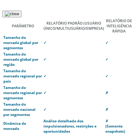
RELATÓRIO DE
RELATÓRIO PADRÃO
(USUÁRIO
PARÂMETRO
INTELIGÊNCIA
ÚNICO/MULTIUSUÁRIO/EMPRESA)
RÁPIDA
Tamanho do
mercado global por
✓
✓
segmentos
Tamanho do
mercado global por
✓
✓
região
Tamanho do
mercado regional por
✓
✓
país
Tamanho do
mercado regional por
✓
✗
segmentos
Tamanho do
mercado nacional
✓
✗
por segmentos
Análise detalhada dos
✗
Dinâmica de
impulsionadores, restrições e
(Somente
mercado
oportunidades
snapshots)