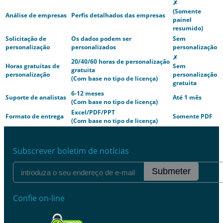
✗
(Somente
Análise de empresas
Perfis detalhados das empresas
painel
resumido)
Solicitação de
Os dados podem ser
Sem
personalização
personalizados
personalização
✗
20/40/60 horas de personalização
Horas gratuitas de
Sem
gratuita
personalização
personalização
(Com base no tipo de licença)
gratuita
6-12 meses
Suporte de analistas
Até 1 mês
(Com base no tipo de licença)
Excel/PDF/PPT
Formato de entrega
Somente PDF
(Com base no tipo de licença)
Subscrever boletim de notícias
Submeter
Confie on-line