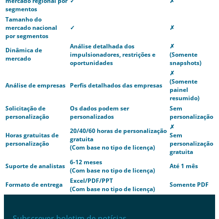
mercado regional por
✓
✗
segmentos
Tamanho do
mercado nacional
✓
✗
por segmentos
Análise detalhada dos
✗
Dinâmica de
impulsionadores, restrições e
(Somente
mercado
oportunidades
snapshots)
✗
(Somente
Análise de empresas
Perfis detalhados das empresas
painel
resumido)
Solicitação de
Os dados podem ser
Sem
personalização
personalizados
personalização
✗
20/40/60 horas de personalização
Horas gratuitas de
Sem
gratuita
personalização
personalização
(Com base no tipo de licença)
gratuita
6-12 meses
Suporte de analistas
Até 1 mês
(Com base no tipo de licença)
Excel/PDF/PPT
Formato de entrega
Somente PDF
(Com base no tipo de licença)
Subscrever boletim de notícias