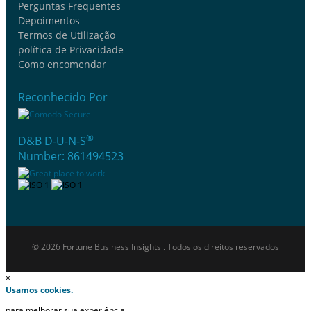
Perguntas Frequentes
Depoimentos
Termos de Utilização
política de Privacidade
Como encomendar
Reconhecido Por
®
D&B D-U-N-S
Number: 861494523
© 2026 Fortune Business Insights . Todos os direitos reservados
×
Usamos cookies.
para melhorar sua experiência.