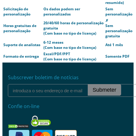
resumido)
Solicitação de
Os dados podem ser
Sem
personalização
personalizados
personalização
✗
20/40/60 horas de personalização
Horas gratuitas de
Sem
gratuita
personalização
personalização
(Com base no tipo de licença)
gratuita
6-12 meses
Suporte de analistas
Até 1 mês
(Com base no tipo de licença)
Excel/PDF/PPT
Formato de entrega
Somente PDF
(Com base no tipo de licença)
Subscrever boletim de notícias
Submeter
Confie on-line